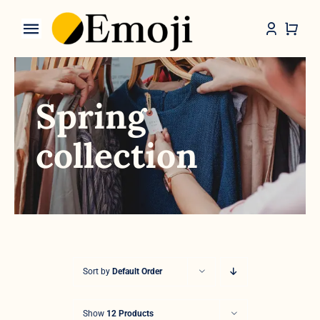
Skip
to
Toggle
content
Navigation
Categories
Spring
collection
Sort by
Default Order
Show
12 Products