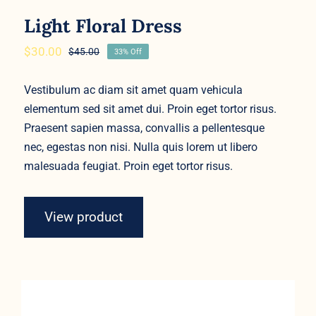
Light Floral Dress
$
30.00
$
45.00
33% Off
Original
Current
price
price
was:
is:
Vestibulum ac diam sit amet quam vehicula
$45.00.
$30.00.
elementum sed sit amet dui. Proin eget tortor risus.
Praesent sapien massa, convallis a pellentesque
nec, egestas non nisi. Nulla quis lorem ut libero
malesuada feugiat. Proin eget tortor risus.
View product