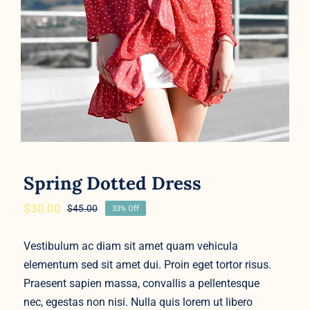
Spring Dotted Dress
$
30.00
$
45.00
33% Off
Original
Current
price
price
was:
is:
Vestibulum ac diam sit amet quam vehicula
$45.00.
$30.00.
elementum sed sit amet dui. Proin eget tortor risus.
Praesent sapien massa, convallis a pellentesque
nec, egestas non nisi. Nulla quis lorem ut libero